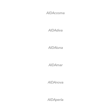
AIDAcosma
AIDAdiva
AIDAluna
AIDAmar
AIDAnova
AIDAperla