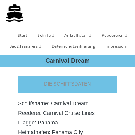
Start
Schiffe
Anlauflisten
Reedereien
Bau&Transfers
Datenschutzerklärung
Impressum
Carnival Dream
DIE SCHIFFSDATEN
Schiffsname: Carnival Dream
Reederei: Carnival Cruise Lines
Flagge: Panama
Heimathafen: Panama City