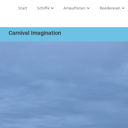
Start
Schiffe
Anlauflisten
Reedereien
Carnival Imagination