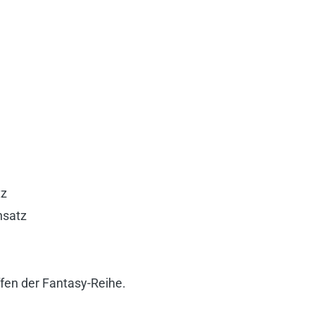
tz
nsatz
ffen der Fantasy-Reihe.