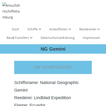
Start
Schiffe
Anlauflisten
Reedereien
Bau&Transfers
Datenschutzerklärung
Impressum
NG Gemini
DIE SCHIFFSDATEN
Schiffsname: National Geographic
Gemini
Reederei: Lindblad Expedition
Flagge: Ecuador