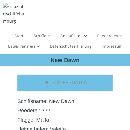
Start
Schiffe
Anlauflisten
Reedereien
Bau&Transfers
Datenschutzerklärung
Impressum
New Dawn
DIE SCHIFFSDATEN
Schiffsname: New Dawn
Reederei: ???
Flagge: Malta
Heimathafen: Valetta