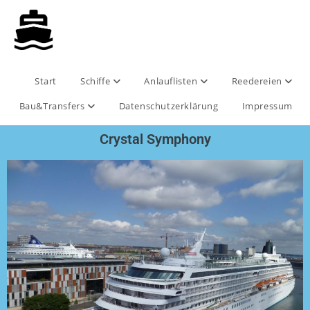
Start
Schiffe
Anlauflisten
Reedereien
Bau&Transfers
Datenschutzerklärung
Impressum
Crystal Symphony