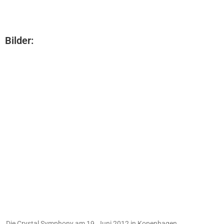
Bilder:
Die Crystal Symphony am 19. Juni 2012 in Kopenhagen.