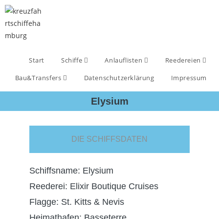
Start
Schiffe
Anlauflisten
Reedereien
Bau&Transfers
Datenschutzerklärung
Impressum
Elysium
DIE SCHIFFSDATEN
Schiffsname: Elysium
Reederei: Elixir Boutique Cruises
Flagge: St. Kitts & Nevis
Heimathafen: Basseterre