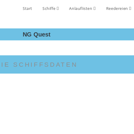
Start
Schiffe
Anlauflisten
Reedereien
NG Quest
DIE SCHIFFSDATEN