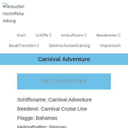
Start
Schiffe
Anlauflisten
Reedereien
Bau&Transfers
Datenschutzerklärung
Impressum
Carnival Adventure
DIE SCHIFFSDATEN
Schiffsname: Carnival Adventure
Reederei: Carnival Cruise Line
Flagge: Bahamas
Heimathafen: Nassau