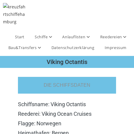
Start
Schiffe
Anlauflisten
Reedereien
Bau&Transfers
Datenschutzerklärung
Impressum
Viking Octantis
DIE SCHIFFSDATEN
Schiffsname: Viking Octantis
Reederei: Viking Ocean Cruises
Flagge: Norwegen
Heimathafen: Bergen