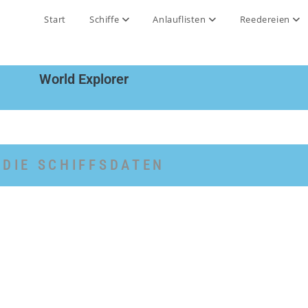
Start
Schiffe
Anlauflisten
Reedereien
World Explorer
DIE SCHIFFSDATEN